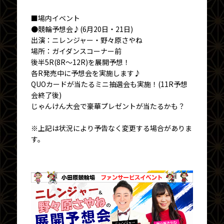
■場内イベント
●競輪予想会♪(6月20日・21日)
出演：ニレンジャー・野々原さやね
場所：ガイダンスコーナー前
後半5R(8R～12R)を展開予想！
各R発売中に予想会を実施します♪
QUOカードが当たるミニ抽選会も実施！(11R予想
会終了後)
じゃんけん大会で豪華プレゼントが当たるかも？
※上記は状況により予告なく変更する場合がありま
す。