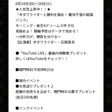
6月14日(日)～16日(火)
★人気急上昇中！！★
「オダワライダーと勝利を掴め！ 難攻不落の戦国
バンク」
モーニング・楽天Kドリームス杯 (FII)
見極めよ！ 競輪予想はデータで攻めろ！
～分析力が、勝負を分ける～
【出演者】オダワライダー・石岡真衣
●「YouTube LIVE」番組内視聴者プレゼント
詳しくはYouTubeをチェック！！
■開門時刻:午前9時15分
■場内イベント
●お見送りプレゼント♪
感謝の気持ちを込めて、閉門時のお菓子プレゼント
(各日100名様)
■バンクイベント